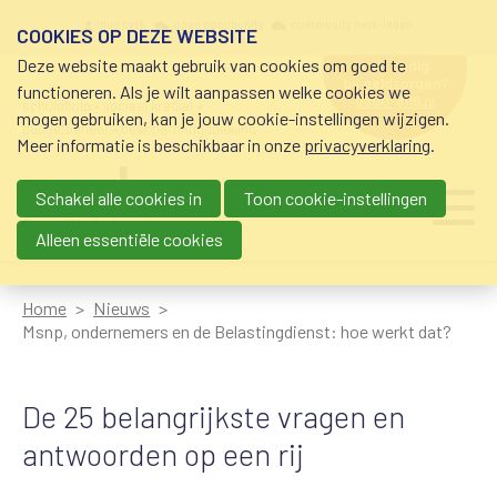
Overslaan en naar de inhoud gaan
Meta navigation
mijn nvvk
open community
community nvvk-leden
COOKIES OP DEZE WEBSITE
Deze website maakt gebruik van cookies om goed te
hulp nodig
bij geldzorgen?
functioneren. Als je wilt aanpassen welke cookies we
0800-8115.nl
schuldhulp • sociaal krediet •
mogen gebruiken, kan je jouw cookie-instellingen wijzigen.
budgetbeheer • beschermingsbewind
Meer informatie is beschikbaar in onze
privacyverklaring
.
Schakel alle cookies in
Toon cookie-instellingen
Main navigation
Ju
me
Alleen essentiële cookies
Home
Nieuws
Msnp, ondernemers en de Belastingdienst: hoe werkt dat?
De 25 belangrijkste vragen en
antwoorden op een rij