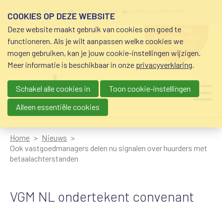
Overslaan en naar de inhoud gaan
Meta navigation
mijn nvvk
open community
community nvvk-leden
COOKIES OP DEZE WEBSITE
Deze website maakt gebruik van cookies om goed te
hulp nodig
bij geldzorgen?
functioneren. Als je wilt aanpassen welke cookies we
0800-8115.nl
schuldhulp • sociaal krediet •
mogen gebruiken, kan je jouw cookie-instellingen wijzigen.
budgetbeheer • beschermingsbewind
Meer informatie is beschikbaar in onze
privacyverklaring
.
Schakel alle cookies in
Toon cookie-instellingen
Main navigation
Ju
me
Alleen essentiële cookies
Home
Nieuws
Ook vastgoedmanagers delen nu signalen over huurders met
betaalachterstanden
VGM NL ondertekent convenant