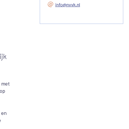
info@nvvk.nl
ijk
n met
 op
 en
e