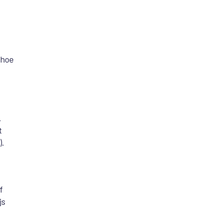
 hoe
.
t
).
f
js