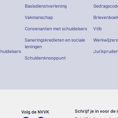
g
Basisdienstverlening
Gedragscod
Vakmanschap
Brievenboek
Convenanten met schuldeisers
Vtlb
Saneringskredieten en sociale
Werkwijzer
leningen
huldeisers
Jurispruden
Schuldenknooppunt
Schrijf je in voor de
Volg de NVVK