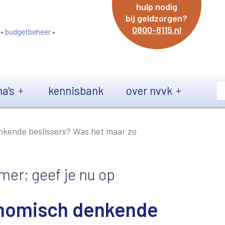
hulp nodig
bij geldzorgen?
0800-8115.nl
 • budgetbeheer •
a's
kennisbank
over nvvk
enkende beslissers? Was het maar zo
mer; geef je nu op
conomisch denkende