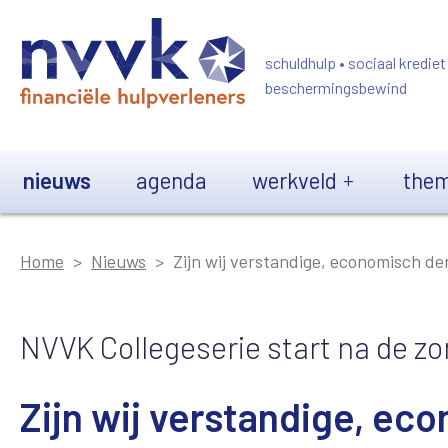
Overslaan en naar de inhoud gaan
schuldhulp • sociaal krediet
beschermingsbewind
Main navigation
nieuws
agenda
werkveld
them
Home
Nieuws
Zijn wij verstandige, economisch d
NVVK Collegeserie start na de zo
Zijn wij verstandige, e