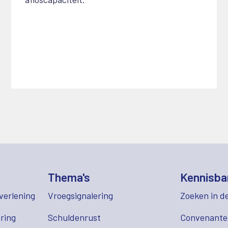
Thema's
Kennisba
verlening
Vroegsignalering
Zoeken in d
ring
Schuldenrust
Convenant