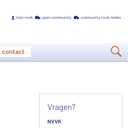
Meta navigation
mijn nvvk
open community
community nvvk-leden
contact
Vragen?
NVVK