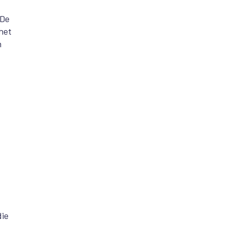
 De
het
n
die