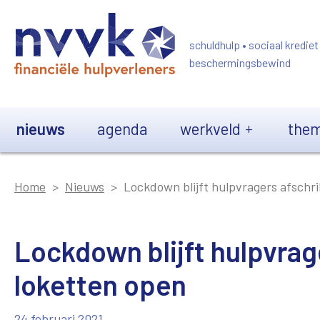
Overslaan en naar de inhoud gaan
schuldhulp • sociaal krediet
beschermingsbewind
Main navigation
nieuws
agenda
werkveld
them
Home
Nieuws
Lockdown blijft hulpvragers afschr
Lockdown blijft hulpvrag
loketten open
24 februari 2021