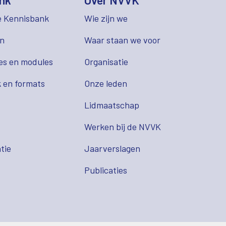
nk
Over NVVK
e Kennisbank
Wie zijn we
en
Waar staan we voor
es en modules
Organisatie
 en formats
Onze leden
Lidmaatschap
s
Werken bij de NVVK
tie
Jaarverslagen
Publicaties