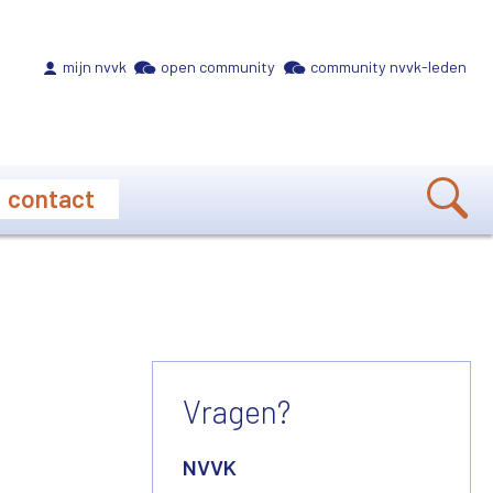
Meta navigation
mijn nvvk
open community
community nvvk-leden
contact
Vragen?
NVVK