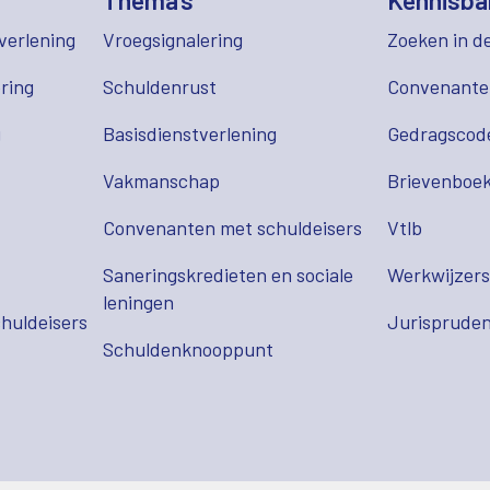
Thema's
Kennisba
verlening
Vroegsignalering
Zoeken in d
ring
Schuldenrust
Convenant
g
Basisdienstverlening
Gedragscod
Vakmanschap
Brievenboek
Convenanten met schuldeisers
Vtlb
Saneringskredieten en sociale
Werkwijzer
leningen
huldeisers
Jurispruden
Schuldenknooppunt