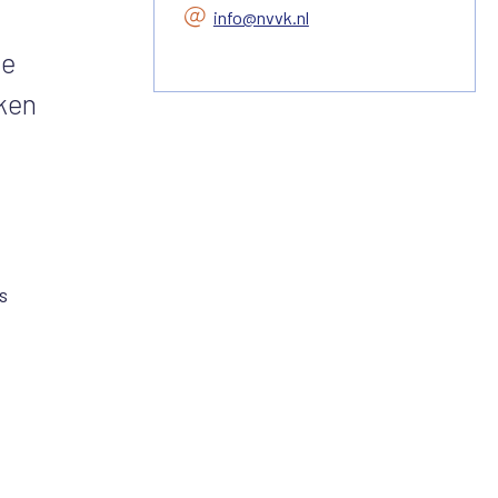
info@nvvk.nl
te
jken
s