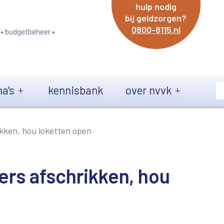
hulp nodig
bij geldzorgen?
0800-8115.nl
 • budgetbeheer •
a's
kennisbank
over nvvk
ikken, hou loketten open
ers afschrikken, hou