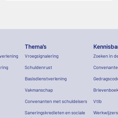
Thema's
Kennisba
verlening
Vroegsignalering
Zoeken in d
ring
Schuldenrust
Convenant
g
Basisdienstverlening
Gedragscod
Vakmanschap
Brievenboek
Convenanten met schuldeisers
Vtlb
Saneringskredieten en sociale
Werkwijzer