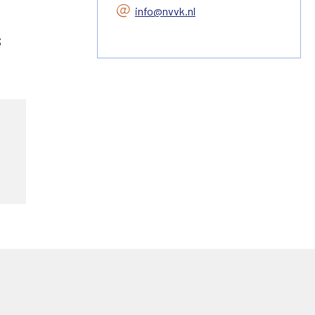
info@nvvk.nl
s