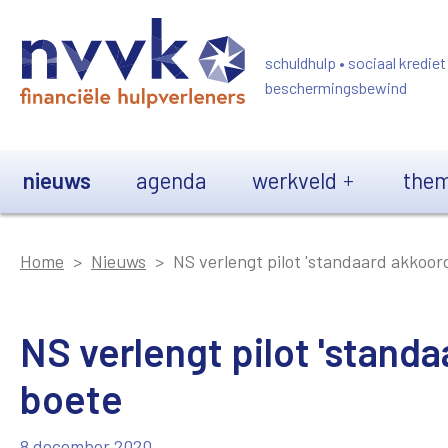
Overslaan en naar de inhoud gaan
schuldhulp • sociaal krediet
beschermingsbewind
Main navigation
nieuws
agenda
werkveld
them
Home
Nieuws
NS verlengt pilot 'standaard akkoord
NS verlengt pilot 'standaa
boete
8 december 2020