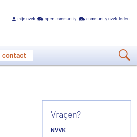
Meta navigation
mijn nvvk
open community
community nvvk-leden
contact
Vragen?
NVVK