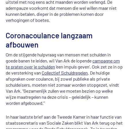
uitstel met nog eens acht maanden worden verlengd. De
adempauze voorkomt dat mensen die wel willen maar niet
kunnen betalen, dieper in de problemen komen door
verhogingen of boetes.
Coronacoulance langzaam
afbouwen
Om de stijgende hulpvraag van mensen met schulden in
goede banen te leiden, wil Van Ark de lopende
campagne om
te praten over je schulden
‘een impuls geven’. Ook zet ze in op
de versterking van
Collectief Schuldregelen
. De huidige
afspraken over coulance, bij zowel publieke als private
schuldeisers, moeten niet zomaar worden stopgezet, vindt
Van Ark. “Gezamenlijk zullen we moeten bezien op welke
wijze maatregelen na deze crisis – geleidelijk – kunnen
worden afgebouwd.”
In haar laatste brief aan de Tweede Kamer in haar functie van
staatssecretaris van Sociale Zaken blikt Van Ark terug op het
programma voor de Brede Schuldenaanpak. Ze is tevreden