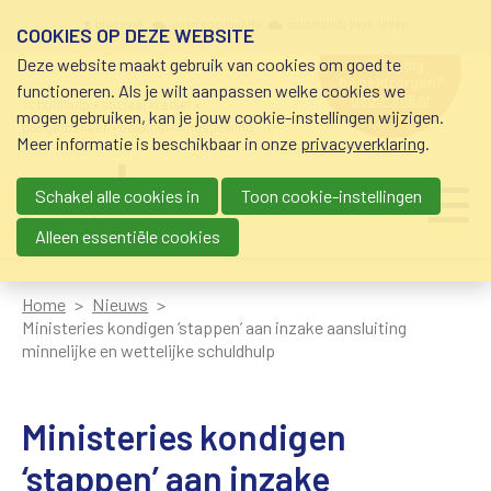
Overslaan en naar de inhoud gaan
Meta navigation
mijn nvvk
open community
community nvvk-leden
COOKIES OP DEZE WEBSITE
Deze website maakt gebruik van cookies om goed te
hulp nodig
bij geldzorgen?
functioneren. Als je wilt aanpassen welke cookies we
0800-8115.nl
schuldhulp • sociaal krediet •
mogen gebruiken, kan je jouw cookie-instellingen wijzigen.
budgetbeheer • beschermingsbewind
Meer informatie is beschikbaar in onze
privacyverklaring
.
Schakel alle cookies in
Toon cookie-instellingen
Main navigation
Ju
me
Alleen essentiële cookies
Home
Nieuws
Ministeries kondigen ‘stappen’ aan inzake aansluiting
minnelijke en wettelijke schuldhulp
Ministeries kondigen
‘stappen’ aan inzake