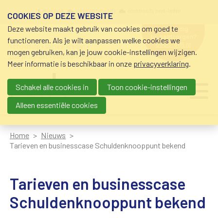
Overslaan en naar de inhoud gaan
Meta navigation
mijn nvvk
open community
community nvvk-leden
COOKIES OP DEZE WEBSITE
Deze website maakt gebruik van cookies om goed te
hulp nodig
bij geldzorgen?
functioneren. Als je wilt aanpassen welke cookies we
0800-8115.nl
schuldhulp • sociaal krediet •
mogen gebruiken, kan je jouw cookie-instellingen wijzigen.
budgetbeheer • beschermingsbewind
Meer informatie is beschikbaar in onze
privacyverklaring
.
Schakel alle cookies in
Toon cookie-instellingen
Main navigation
Ju
me
Alleen essentiële cookies
Home
Nieuws
Tarieven en businesscase Schuldenknooppunt bekend
Tarieven en businesscase
Schuldenknooppunt bekend