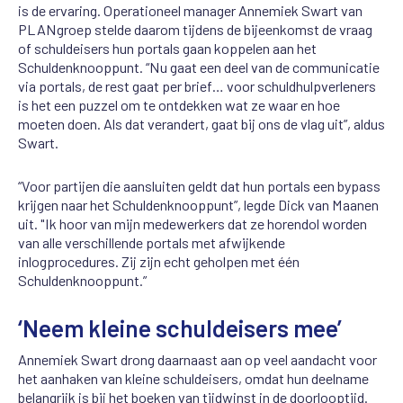
is de ervaring. Operationeel manager Annemiek Swart van
PLANgroep stelde daarom tijdens de bijeenkomst de vraag
of schuldeisers hun portals gaan koppelen aan het
Schuldenknooppunt. “Nu gaat een deel van de communicatie
via portals, de rest gaat per brief… voor schuldhulpverleners
is het een puzzel om te ontdekken wat ze waar en hoe
moeten doen. Als dat verandert, gaat bij ons de vlag uit”, aldus
Swart.
“Voor partijen die aansluiten geldt dat hun portals een bypass
krijgen naar het Schuldenknooppunt”, legde Dick van Maanen
uit. "Ik hoor van mijn medewerkers dat ze horendol worden
van alle verschillende portals met afwijkende
inlogprocedures. Zij zijn echt geholpen met één
Schuldenknooppunt.”
‘Neem kleine schuldeisers mee’
Annemiek Swart drong daarnaast aan op veel aandacht voor
het aanhaken van kleine schuldeisers, omdat hun deelname
belangrijk is bij het boeken van tijdwinst in de doorlooptijd.