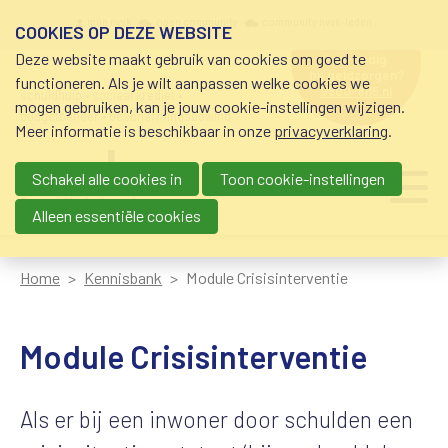
Overslaan en naar de inhoud gaan
Meta navigation
mijn nvvk
open community
community nvvk-leden
COOKIES OP DEZE WEBSITE
Deze website maakt gebruik van cookies om goed te
hulp nodig
bij geldzorgen?
functioneren. Als je wilt aanpassen welke cookies we
0800-8115.nl
schuldhulp • sociaal krediet •
mogen gebruiken, kan je jouw cookie-instellingen wijzigen.
budgetbeheer • beschermingsbewind
Meer informatie is beschikbaar in onze
privacyverklaring
.
Schakel alle cookies in
Toon cookie-instellingen
Main navigation
Ju
me
Alleen essentiële cookies
Home
Kennisbank
Module Crisisinterventie
Module Crisisinterventie
Als er bij een inwoner door schulden een