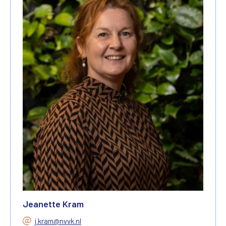
Jeanette Kram
j.kram@nvvk.nl