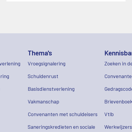
Thema's
Kennisba
verlening
Vroegsignalering
Zoeken in d
ring
Schuldenrust
Convenant
g
Basisdienstverlening
Gedragscod
Vakmanschap
Brievenboek
Convenanten met schuldeisers
Vtlb
Saneringskredieten en sociale
Werkwijzer