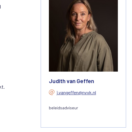
h
e
?
Judith van Geffen
kt.
j.vangeffen@nvvk.nl
beleidsadviseur