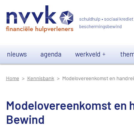
Overslaan en naar de inhoud gaan
schuldhulp • sociaal krediet
beschermingsbewind
Main navigation
nieuws
agenda
werkveld
them
Home
Kennisbank
Modelovereenkomst en handre
Modelovereenkomst en h
Bewind