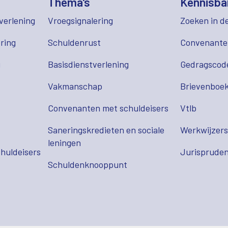
Thema's
Kennisba
verlening
Vroegsignalering
Zoeken in d
ring
Schuldenrust
Convenant
g
Basisdienstverlening
Gedragscod
Vakmanschap
Brievenboek
Convenanten met schuldeisers
Vtlb
Saneringskredieten en sociale
Werkwijzer
leningen
huldeisers
Jurispruden
Schuldenknooppunt