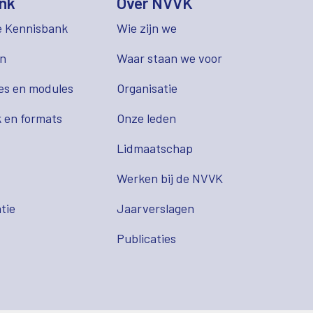
nk
Over NVVK
e Kennisbank
Wie zijn we
en
Waar staan we voor
es en modules
Organisatie
 en formats
Onze leden
Lidmaatschap
s
Werken bij de NVVK
tie
Jaarverslagen
Publicaties