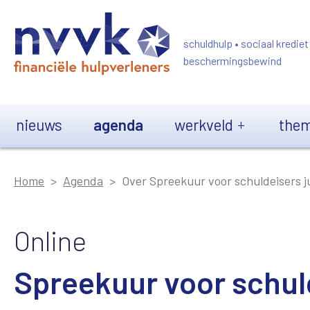
Overslaan en naar de inhoud gaan
schuldhulp • sociaal krediet
beschermingsbewind
Main navigation
nieuws
agenda
werkveld
them
Home
Agenda
Over Spreekuur voor schuldeisers j
Online
Spreekuur voor schuld