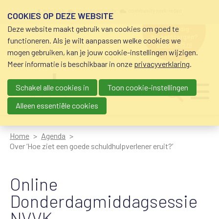
Overslaan en naar de inhoud gaan
Meta navigation
mijn nvvk
open community
community nvvk-leden
COOKIES OP DEZE WEBSITE
Deze website maakt gebruik van cookies om goed te
hulp nodig
bij geldzorgen?
functioneren. Als je wilt aanpassen welke cookies we
0800-8115.nl
schuldhulp • sociaal krediet •
mogen gebruiken, kan je jouw cookie-instellingen wijzigen.
budgetbeheer • beschermingsbewind
Meer informatie is beschikbaar in onze
privacyverklaring
.
Schakel alle cookies in
Toon cookie-instellingen
Main navigation
Ju
me
Alleen essentiële cookies
Home
Agenda
Over ‘Hoe ziet een goede schuldhulpverlener eruit?’
Online
Donderdagmiddagsessie
NVVK