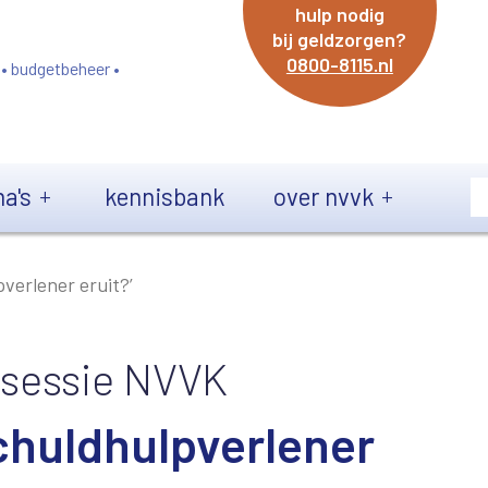
hulp nodig
bij geldzorgen?
0800-8115.nl
 • budgetbeheer •
a's
kennisbank
over nvvk
verlener eruit?’
sessie NVVK
chuldhulpverlener