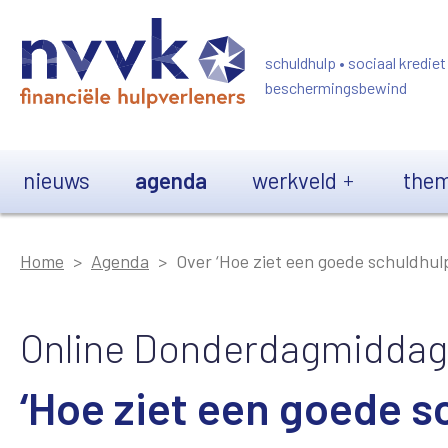
Overslaan en naar de inhoud gaan
schuldhulp • sociaal krediet
beschermingsbewind
Main navigation
nieuws
agenda
werkveld
them
Home
Agenda
Over ‘Hoe ziet een goede schuldhulp
Online Donderdagmiddag
‘Hoe ziet een goede s