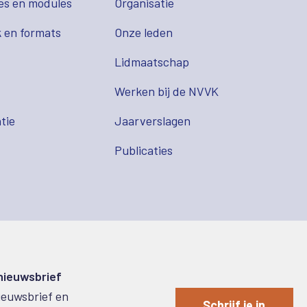
es en modules
Organisatie
 en formats
Onze leden
Lidmaatschap
s
Werken bij de NVVK
tie
Jaarverslagen
Publicaties
 nieuwsbrief
nieuwsbrief en
Schrijf je in