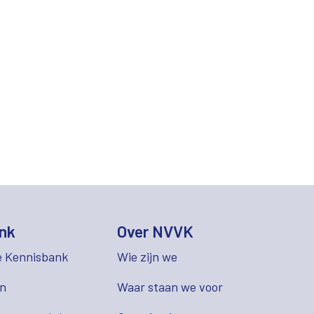
nk
Over NVVK
e Kennisbank
Wie zijn we
en
Waar staan we voor