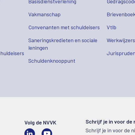
g
Basisdienstverlening
Gedragscod
Vakmanschap
Brievenboek
Convenanten met schuldeisers
Vtlb
Saneringskredieten en sociale
Werkwijzer
leningen
huldeisers
Jurispruden
Schuldenknooppunt
Schrijf je in voor de
Volg de NVVK
Schrijf je in voor de 
LinkedIn
Video