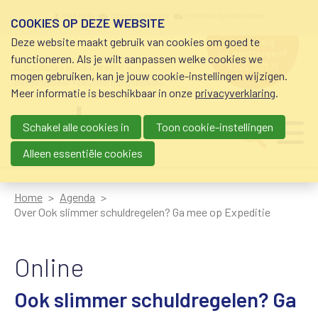
Overslaan en naar de inhoud gaan
Meta navigation
mijn nvvk
open community
community nvvk-leden
COOKIES OP DEZE WEBSITE
Deze website maakt gebruik van cookies om goed te
hulp nodig
bij geldzorgen?
functioneren. Als je wilt aanpassen welke cookies we
0800-8115.nl
schuldhulp • sociaal krediet •
mogen gebruiken, kan je jouw cookie-instellingen wijzigen.
budgetbeheer • beschermingsbewind
Meer informatie is beschikbaar in onze
privacyverklaring
.
Schakel alle cookies in
Toon cookie-instellingen
Main navigation
Ju
me
Alleen essentiële cookies
Home
Agenda
Over Ook slimmer schuldregelen? Ga mee op Expeditie
Online
Ook slimmer schuldregelen? Ga