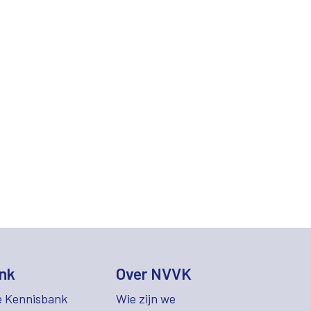
nk
Over NVVK
e Kennisbank
Wie zijn we