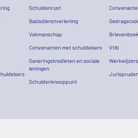
ring
Schuldenrust
Convenant
g
Basisdienstverlening
Gedragscod
Vakmanschap
Brievenboek
Convenanten met schuldeisers
Vtlb
Saneringskredieten en sociale
Werkwijzer
leningen
huldeisers
Jurispruden
Schuldenknooppunt