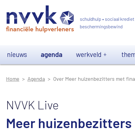
Overslaan en naar de inhoud gaan
schuldhulp • sociaal krediet
beschermingsbewind
Main navigation
nieuws
agenda
werkveld
them
Home
Agenda
Over Meer huizenbezitters met fina
NVVK Live
Meer huizenbezitters 