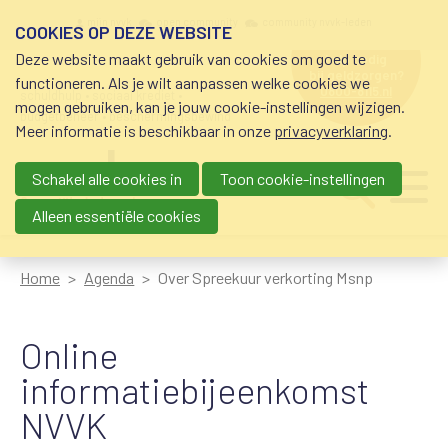
Overslaan en naar de inhoud gaan
Meta navigation
mijn nvvk
open community
community nvvk-leden
COOKIES OP DEZE WEBSITE
Deze website maakt gebruik van cookies om goed te
hulp nodig
bij geldzorgen?
functioneren. Als je wilt aanpassen welke cookies we
0800-8115.nl
schuldhulp • sociaal krediet •
mogen gebruiken, kan je jouw cookie-instellingen wijzigen.
budgetbeheer • beschermingsbewind
Meer informatie is beschikbaar in onze
privacyverklaring
.
Schakel alle cookies in
Toon cookie-instellingen
Main navigation
Ju
me
Alleen essentiële cookies
Home
Agenda
Over Spreekuur verkorting Msnp
Online
informatiebijeenkomst
NVVK