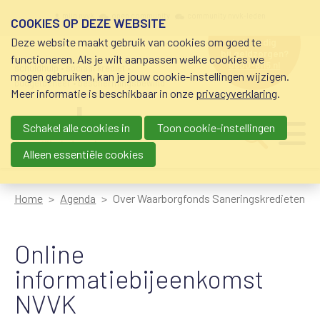
Overslaan en naar de inhoud gaan
Meta navigation
mijn nvvk
open community
community nvvk-leden
COOKIES OP DEZE WEBSITE
Deze website maakt gebruik van cookies om goed te
hulp nodig
bij geldzorgen?
functioneren. Als je wilt aanpassen welke cookies we
0800-8115.nl
schuldhulp • sociaal krediet •
mogen gebruiken, kan je jouw cookie-instellingen wijzigen.
budgetbeheer • beschermingsbewind
Meer informatie is beschikbaar in onze
privacyverklaring
.
Schakel alle cookies in
Toon cookie-instellingen
Main navigation
Ju
me
Alleen essentiële cookies
Home
Agenda
Over Waarborgfonds Saneringskredieten
Online
informatiebijeenkomst
NVVK