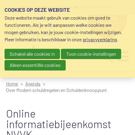
Overslaan en naar de inhoud gaan
Meta navigation
mijn nvvk
open community
community nvvk-leden
COOKIES OP DEZE WEBSITE
Deze website maakt gebruik van cookies om goed te
hulp nodig
bij geldzorgen?
functioneren. Als je wilt aanpassen welke cookies we
0800-8115.nl
schuldhulp • sociaal krediet •
mogen gebruiken, kan je jouw cookie-instellingen wijzigen.
budgetbeheer • beschermingsbewind
Meer informatie is beschikbaar in onze
privacyverklaring
.
Schakel alle cookies in
Toon cookie-instellingen
Main navigation
Ju
me
Alleen essentiële cookies
Home
Agenda
Over Modern schuldregelen en Schuldenknooppunt
Online
informatiebijeenkomst
NVVK