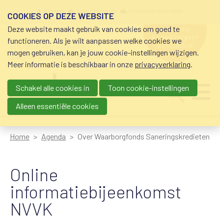
Overslaan en naar de inhoud gaan
Meta navigation
mijn nvvk
open community
community nvvk-leden
COOKIES OP DEZE WEBSITE
Deze website maakt gebruik van cookies om goed te
hulp nodig
bij geldzorgen?
functioneren. Als je wilt aanpassen welke cookies we
0800-8115.nl
schuldhulp • sociaal krediet •
mogen gebruiken, kan je jouw cookie-instellingen wijzigen.
budgetbeheer • beschermingsbewind
Meer informatie is beschikbaar in onze
privacyverklaring
.
Schakel alle cookies in
Toon cookie-instellingen
Main navigation
Ju
me
Alleen essentiële cookies
Home
Agenda
Over Waarborgfonds Saneringskredieten
Online
informatiebijeenkomst
NVVK