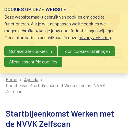
Overslaan en naar de inhoud gaan
Meta navigation
mijn nvvk
open community
community nvvk-leden
COOKIES OP DEZE WEBSITE
Deze website maakt gebruik van cookies om goed te
hulp nodig
bij geldzorgen?
functioneren. Als je wilt aanpassen welke cookies we
0800-8115.nl
schuldhulp • sociaal krediet •
mogen gebruiken, kan je jouw cookie-instellingen wijzigen.
budgetbeheer • beschermingsbewind
Meer informatie is beschikbaar in onze
privacyverklaring
.
Schakel alle cookies in
Toon cookie-instellingen
Main navigation
Ju
me
Alleen essentiële cookies
Home
Agenda
Locatie van Startbijeenkomst Werken met de NVVK
Zelfscan
Startbijeenkomst Werken met
de NVVK Zelfscan