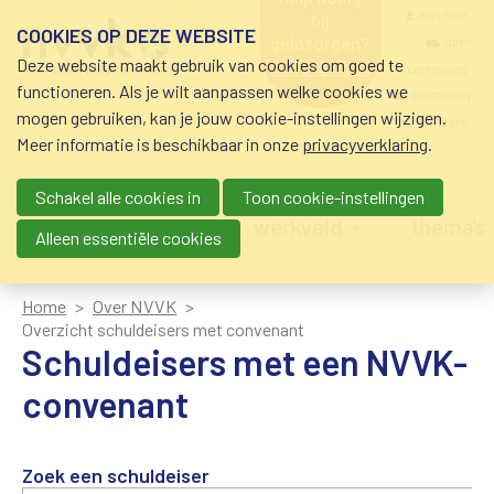
Overslaan en naar de inhoud gaan
Meta navigatio
mijn nvvk
bij
COOKIES OP DEZE WEBSITE
geldzorgen?
open
Deze website maakt gebruik van cookies om goed te
0800-8115.nl
community
schuldhulp • sociaal
functioneren. Als je wilt aanpassen welke cookies we
krediet • budgetbeheer •
community
mogen gebruiken, kan je jouw cookie-instellingen wijzigen.
beschermingsbewind
nvvk-leden
Meer informatie is beschikbaar in onze
privacyverklaring
.
Schakel alle cookies in
Toon cookie-instellingen
Main navigation
nieuws
agenda
werkveld
thema's
Alleen essentiële cookies
Home
Over NVVK
Overzicht schuldeisers met convenant
Schuldeisers met een NVVK-
convenant
Zoek een schuldeiser