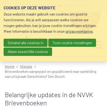
Overslaan en naar de inhoud gaan
Meta navigation
mijn nvvk
open community
community nvvk-leden
COOKIES OP DEZE WEBSITE
Deze website maakt gebruik van cookies om goed te
hulp nodig
bij geldzorgen?
functioneren. Als je wilt aanpassen welke cookies we
0800-8115.nl
schuldhulp • sociaal krediet •
mogen gebruiken, kan je jouw cookie-instellingen wijzigen.
budgetbeheer • beschermingsbewind
Meer informatie is beschikbaar in onze
privacyverklaring
.
Schakel alle cookies in
Toon cookie-instellingen
Main navigation
Ju
me
Alleen essentiële cookies
Home
Nieuws
Brievenboeken aangepast en gepubliceerd naar aanleiding
van uitspraak Gerechtshof Den Bosch
Belangrijke updates in de NVVK
Brievenboeken