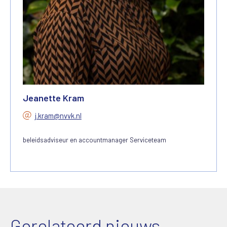
Jeanette Kram
j.kram@nvvk.nl
beleidsadviseur en accountmanager Serviceteam
Gerelateerd nieuws