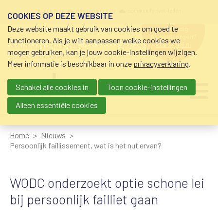
Overslaan en naar de inhoud gaan
Meta navigation
mijn nvvk
open community
community nvvk-leden
COOKIES OP DEZE WEBSITE
Deze website maakt gebruik van cookies om goed te
hulp nodig
bij geldzorgen?
functioneren. Als je wilt aanpassen welke cookies we
0800-8115.nl
schuldhulp • sociaal krediet •
mogen gebruiken, kan je jouw cookie-instellingen wijzigen.
budgetbeheer • beschermingsbewind
Meer informatie is beschikbaar in onze
privacyverklaring
.
Schakel alle cookies in
Toon cookie-instellingen
Main navigation
Ju
me
Alleen essentiële cookies
Home
Nieuws
Persoonlijk faillissement, wat is het nut ervan?
WODC onderzoekt optie schone lei
bij persoonlijk failliet gaan