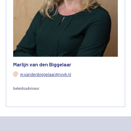
Marlijn van den Biggelaar
m.vandenbiggelaar@nvvk.nl
beleidsadviseur