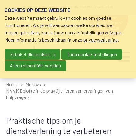
Overslaan en naar de inhoud gaan
Meta navigation
mijn nvvk
open community
community nvvk-leden
COOKIES OP DEZE WEBSITE
Deze website maakt gebruik van cookies om goed te
hulp nodig
bij geldzorgen?
functioneren. Als je wilt aanpassen welke cookies we
0800-8115.nl
schuldhulp • sociaal krediet •
mogen gebruiken, kan je jouw cookie-instellingen wijzigen.
budgetbeheer • beschermingsbewind
Meer informatie is beschikbaar in onze
privacyverklaring
.
Schakel alle cookies in
Toon cookie-instellingen
Main navigation
Ju
me
Alleen essentiële cookies
Home
Nieuws
NVVK Belofte in de praktijk: leren van ervaringen van
hulpvragers
Praktische tips om je
dienstverlening te verbeteren