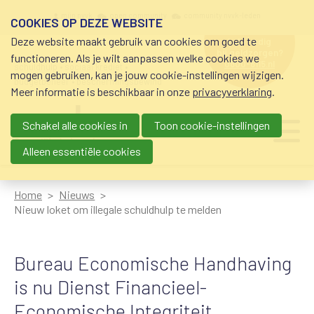
Overslaan en naar de inhoud gaan
Meta navigation
mijn nvvk
open community
community nvvk-leden
COOKIES OP DEZE WEBSITE
Deze website maakt gebruik van cookies om goed te
hulp nodig
bij geldzorgen?
functioneren. Als je wilt aanpassen welke cookies we
0800-8115.nl
schuldhulp • sociaal krediet •
mogen gebruiken, kan je jouw cookie-instellingen wijzigen.
budgetbeheer • beschermingsbewind
Meer informatie is beschikbaar in onze
privacyverklaring
.
Schakel alle cookies in
Toon cookie-instellingen
Main navigation
Ju
me
Alleen essentiële cookies
Home
Nieuws
Nieuw loket om illegale schuldhulp te melden
Bureau Economische Handhaving
is nu Dienst Financieel-
Economische Integriteit