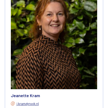
Jeanette Kram
j.kram@nvvk.nl