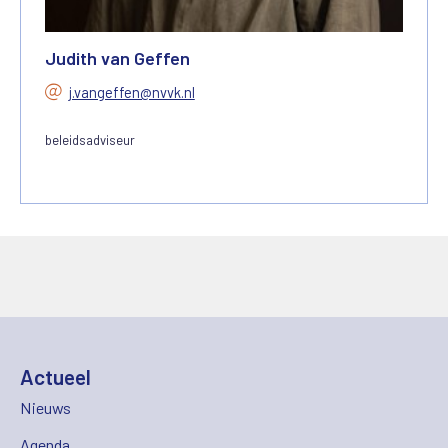
Judith van Geffen
j.vangeffen@nvvk.nl
beleidsadviseur
Actueel
Nieuws
Agenda