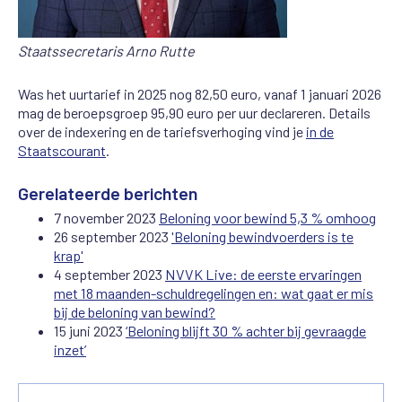
Staatssecretaris Arno Rutte
Was het uurtarief in 2025 nog 82,50 euro, vanaf 1 januari 2026
mag de beroepsgroep 95,90 euro per uur declareren. Details
over de indexering en de tariefsverhoging vind je
in de
Staatscourant
.
Gerelateerde berichten
7 november 2023
Beloning voor bewind 5,3 % omhoog
26 september 2023
'Beloning bewindvoerders is te
krap'
4 september 2023
NVVK Live: de eerste ervaringen
met 18 maanden-schuldregelingen en: wat gaat er mis
bij de beloning van bewind?
15 juni 2023
‘Beloning blijft 30 % achter bij gevraagde
inzet’