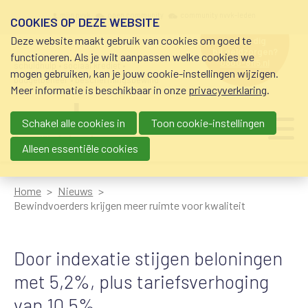
Overslaan en naar de inhoud gaan
Meta navigation
mijn nvvk
open community
community nvvk-leden
COOKIES OP DEZE WEBSITE
Deze website maakt gebruik van cookies om goed te
hulp nodig
bij geldzorgen?
functioneren. Als je wilt aanpassen welke cookies we
0800-8115.nl
schuldhulp • sociaal krediet •
mogen gebruiken, kan je jouw cookie-instellingen wijzigen.
budgetbeheer • beschermingsbewind
Meer informatie is beschikbaar in onze
privacyverklaring
.
Schakel alle cookies in
Toon cookie-instellingen
Main navigation
Ju
me
Alleen essentiële cookies
Home
Nieuws
Bewindvoerders krijgen meer ruimte voor kwaliteit
Door indexatie stijgen beloningen
met 5,2%, plus tariefsverhoging
van 10,5%