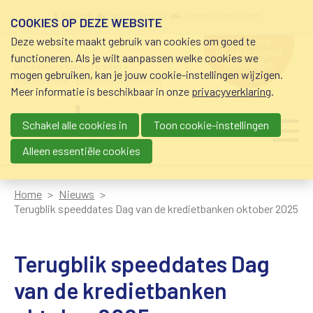
Overslaan en naar de inhoud gaan
Meta navigation
mijn nvvk
open community
community nvvk-leden
COOKIES OP DEZE WEBSITE
Deze website maakt gebruik van cookies om goed te
hulp nodig
bij geldzorgen?
functioneren. Als je wilt aanpassen welke cookies we
0800-8115.nl
schuldhulp • sociaal krediet •
mogen gebruiken, kan je jouw cookie-instellingen wijzigen.
budgetbeheer • beschermingsbewind
Meer informatie is beschikbaar in onze
privacyverklaring
.
Schakel alle cookies in
Toon cookie-instellingen
Main navigation
Ju
me
Alleen essentiële cookies
Home
Nieuws
Terugblik speeddates Dag van de kredietbanken oktober 2025
Terugblik speeddates Dag
van de kredietbanken