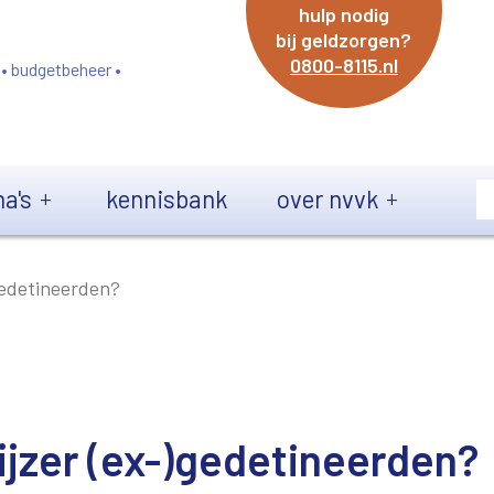
hulp nodig
bij geldzorgen?
0800-8115.nl
 • budgetbeheer •
a's
kennisbank
over nvvk
gedetineerden?
ijzer (ex-)gedetineerden?