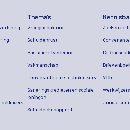
Thema's
Kennisba
verlening
Vroegsignalering
Zoeken in d
ring
Schuldenrust
Convenant
g
Basisdienstverlening
Gedragscod
Vakmanschap
Brievenboek
Convenanten met schuldeisers
Vtlb
Saneringskredieten en sociale
Werkwijzer
leningen
huldeisers
Jurispruden
Schuldenknooppunt