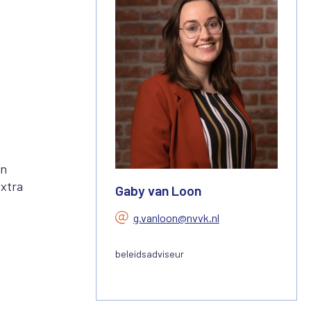
en
extra
Gaby van Loon
g.vanloon@nvvk.nl
beleidsadviseur