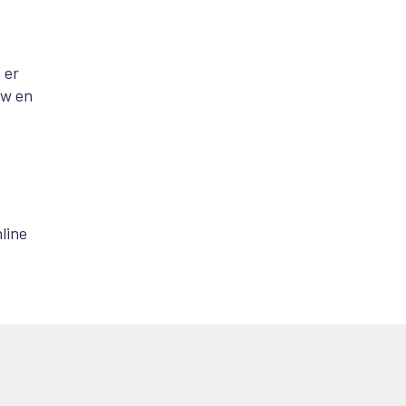
 er
uw en
line