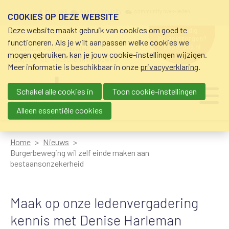
Overslaan en naar de inhoud gaan
Meta navigation
mijn nvvk
open community
community nvvk-leden
COOKIES OP DEZE WEBSITE
Deze website maakt gebruik van cookies om goed te
hulp nodig
bij geldzorgen?
functioneren. Als je wilt aanpassen welke cookies we
0800-8115.nl
schuldhulp • sociaal krediet •
mogen gebruiken, kan je jouw cookie-instellingen wijzigen.
budgetbeheer • beschermingsbewind
Meer informatie is beschikbaar in onze
privacyverklaring
.
Schakel alle cookies in
Toon cookie-instellingen
Main navigation
Ju
me
Alleen essentiële cookies
Home
Nieuws
Burgerbeweging wil zelf einde maken aan
bestaansonzekerheid
Maak op onze ledenvergadering
kennis met Denise Harleman