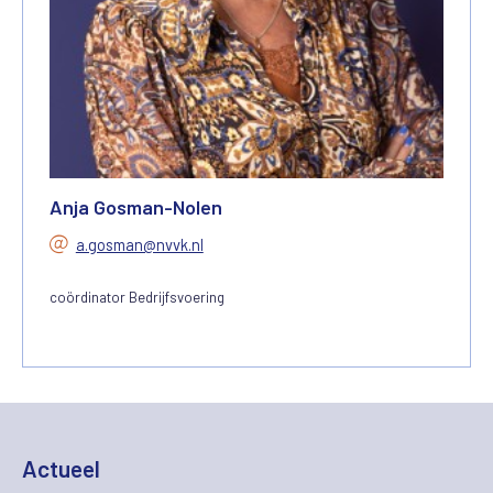
Anja Gosman-Nolen
a.gosman@nvvk.nl
coördinator Bedrijfsvoering
Actueel