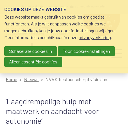
Overslaan en naar de inhoud gaan
Meta navigation
mijn nvvk
open community
community nvvk-leden
COOKIES OP DEZE WEBSITE
Deze website maakt gebruik van cookies om goed te
hulp nodig
bij geldzorgen?
functioneren. Als je wilt aanpassen welke cookies we
0800-8115.nl
schuldhulp • sociaal krediet •
mogen gebruiken, kan je jouw cookie-instellingen wijzigen.
budgetbeheer • beschermingsbewind
Meer informatie is beschikbaar in onze
privacyverklaring
.
Schakel alle cookies in
Toon cookie-instellingen
Main navigation
Ju
me
Alleen essentiële cookies
Home
Nieuws
NVVK-bestuur scherpt visie aan
‘Laagdrempelige hulp met
maatwerk en aandacht voor
autonomie’