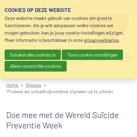
Overslaan en naar de inhoud gaan
Meta navigation
mijn nvvk
open community
community nvvk-leden
COOKIES OP DEZE WEBSITE
Deze website maakt gebruik van cookies om goed te
hulp nodig
bij geldzorgen?
functioneren. Als je wilt aanpassen welke cookies we
0800-8115.nl
schuldhulp • sociaal krediet •
mogen gebruiken, kan je jouw cookie-instellingen wijzigen.
budgetbeheer • beschermingsbewind
Meer informatie is beschikbaar in onze
privacyverklaring
.
Schakel alle cookies in
Toon cookie-instellingen
Main navigation
Ju
me
Alleen essentiële cookies
Home
Nieuws
'Probeer als schuldhulpverlener signalen op te pikken’
Doe mee met de Wereld Suïcide
Preventie Week