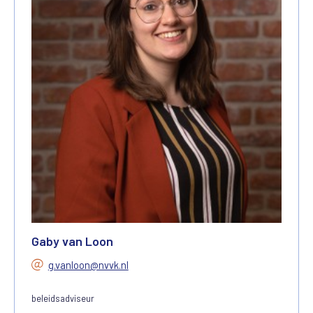
Gaby van Loon
g.vanloon@nvvk.nl
beleidsadviseur