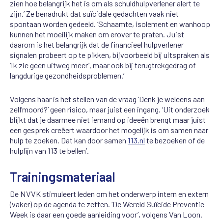
zien hoe belangrijk het is om als schuldhulpverlener alert te
zijn.’ Ze benadrukt dat suïcidale gedachten vaak niet
spontaan worden gedeeld. ‘Schaamte, isolement en wanhoop
kunnen het moeilijk maken om erover te praten. Juist
daarom is het belangrijk dat de financieel hulpverlener
signalen probeert op te pikken, bijvoorbeeld bij uitspraken als
‘Ik zie geen uitweg meer’, maar ook bij terugtrekgedrag of
langdurige gezondheidsproblemen.’
Volgens haar is het stellen van de vraag ‘Denk je weleens aan
zelfmoord?’ geen risico, maar juist een ingang. ‘Uit onderzoek
blijkt dat je daarmee niet iemand op ideeën brengt maar juist
een gesprek creëert waardoor het mogelijk is om samen naar
hulp te zoeken. Dat kan door samen
113.nl
te bezoeken of de
hulplijn van 113 te bellen’.
Trainingsmateriaal
De NVVK stimuleert leden om het onderwerp intern en extern
(vaker) op de agenda te zetten. ‘De Wereld Suïcide Preventie
Week is daar een goede aanleiding voor’, volgens Van Loon.