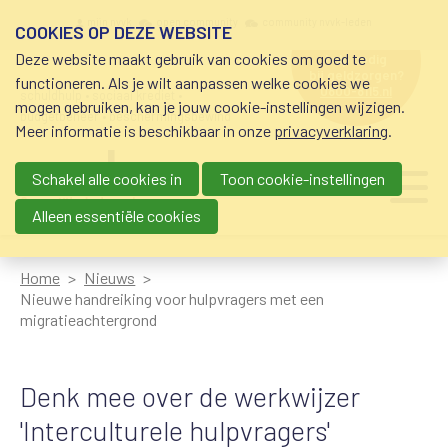
Overslaan en naar de inhoud gaan
Meta navigation
mijn nvvk
open community
community nvvk-leden
COOKIES OP DEZE WEBSITE
Deze website maakt gebruik van cookies om goed te
hulp nodig
bij geldzorgen?
functioneren. Als je wilt aanpassen welke cookies we
0800-8115.nl
schuldhulp • sociaal krediet •
mogen gebruiken, kan je jouw cookie-instellingen wijzigen.
budgetbeheer • beschermingsbewind
Meer informatie is beschikbaar in onze
privacyverklaring
.
Schakel alle cookies in
Toon cookie-instellingen
Main navigation
Ju
me
Alleen essentiële cookies
Home
Nieuws
Nieuwe handreiking voor hulpvragers met een
migratieachtergrond
Denk mee over de werkwijzer
'Interculturele hulpvragers'