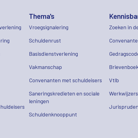
Thema's
Kennisba
verlening
Vroegsignalering
Zoeken in d
ring
Schuldenrust
Convenant
g
Basisdienstverlening
Gedragscod
Vakmanschap
Brievenboek
Convenanten met schuldeisers
Vtlb
Saneringskredieten en sociale
Werkwijzer
leningen
huldeisers
Jurispruden
Schuldenknooppunt