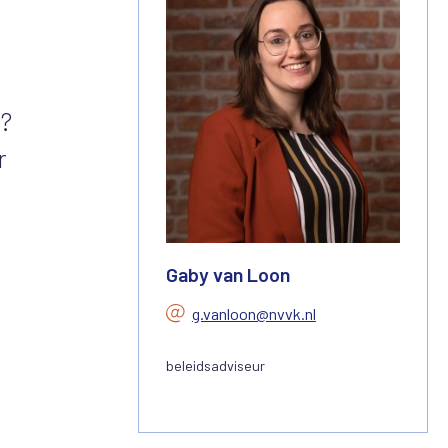
g?
r
Gaby van Loon
g.vanloon@nvvk.nl
beleidsadviseur