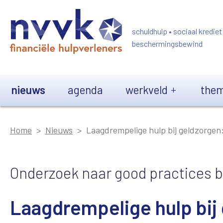
Overslaan en naar de inhoud gaan
schuldhulp • sociaal krediet
beschermingsbewind
Main navigation
nieuws
agenda
werkveld
them
Home
Nieuws
Laagdrempelige hulp bij geldzorgen: 
Onderzoek naar good practices b
Laagdrempelige hulp bij 