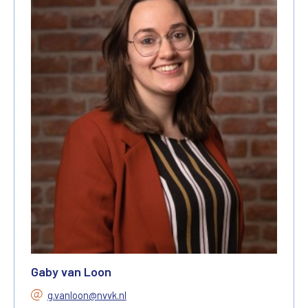
Gaby van Loon
g.vanloon@nvvk.nl