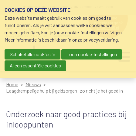
Overslaan en naar de inhoud gaan
Meta navigation
mijn nvvk
open community
community nvvk-leden
COOKIES OP DEZE WEBSITE
Deze website maakt gebruik van cookies om goed te
hulp nodig
bij geldzorgen?
functioneren. Als je wilt aanpassen welke cookies we
0800-8115.nl
schuldhulp • sociaal krediet •
mogen gebruiken, kan je jouw cookie-instellingen wijzigen.
budgetbeheer • beschermingsbewind
Meer informatie is beschikbaar in onze
privacyverklaring
.
Schakel alle cookies in
Toon cookie-instellingen
Main navigation
Ju
me
Alleen essentiële cookies
Home
Nieuws
Laagdrempelige hulp bij geldzorgen: zo richt je het goed in
Onderzoek naar good practices bij
inlooppunten