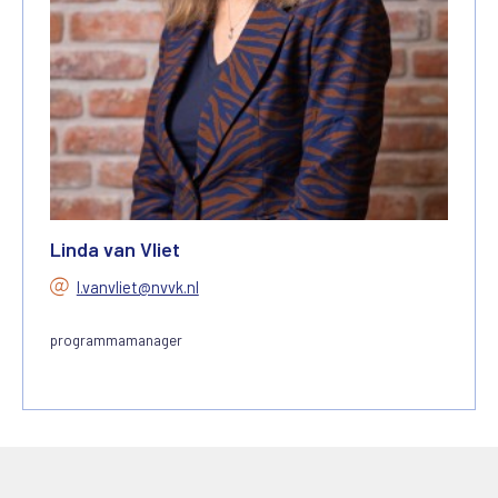
Linda van Vliet
l.vanvliet@nvvk.nl
programmamanager