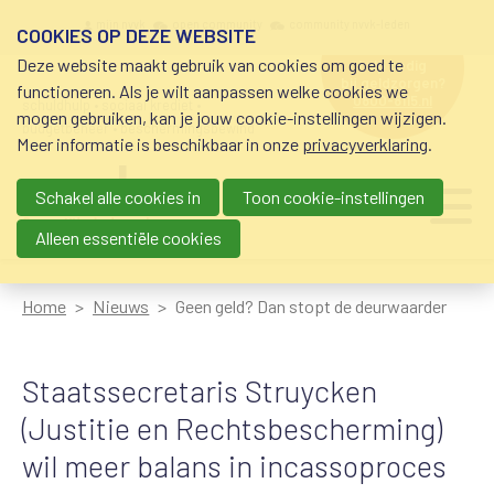
Overslaan en naar de inhoud gaan
Meta navigation
mijn nvvk
open community
community nvvk-leden
COOKIES OP DEZE WEBSITE
Deze website maakt gebruik van cookies om goed te
hulp nodig
bij geldzorgen?
functioneren. Als je wilt aanpassen welke cookies we
0800-8115.nl
schuldhulp • sociaal krediet •
mogen gebruiken, kan je jouw cookie-instellingen wijzigen.
budgetbeheer • beschermingsbewind
Meer informatie is beschikbaar in onze
privacyverklaring
.
Schakel alle cookies in
Toon cookie-instellingen
Main navigation
Ju
me
Alleen essentiële cookies
Home
Nieuws
Geen geld? Dan stopt de deurwaarder
Staatssecretaris Struycken
(Justitie en Rechtsbescherming)
wil meer balans in incassoproces