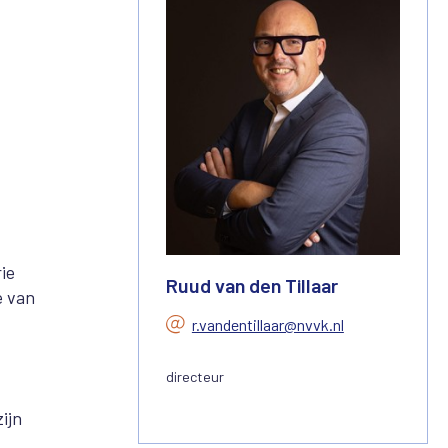
ie
Ruud van den Tillaar
e van
r.vandentillaar@nvvk.nl
directeur
ijn