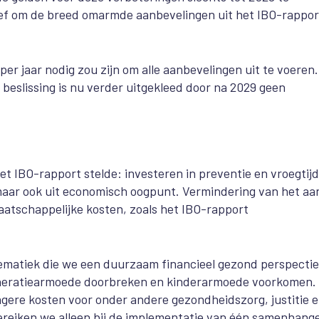
ief om de breed omarmde aanbevelingen uit het IBO-rappor
er jaar nodig zou zijn om alle aanbevelingen uit te voeren
e beslissing is nu verder uitgekleed door na 2029 geen
et IBO-rapport stelde: investeren in preventie en vroegtijd
, maar ook uit economisch oogpunt.
Vermindering van het aa
atschappelijke kosten, zoals het IBO-rapport
lematiek die we een duurzaam financieel gezond perspectie
generatiearmoede doorbreken en kinderarmoede voorkomen.
lagere kosten voor onder andere gezondheidszorg, justitie 
bereiken we alleen bij de implementatie van één samenhang