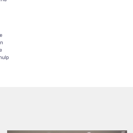
de
en
e
hulp