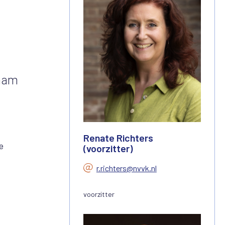
naam
Renate Richters
e
(voorzitter)
r.richters@nvvk.nl
voorzitter