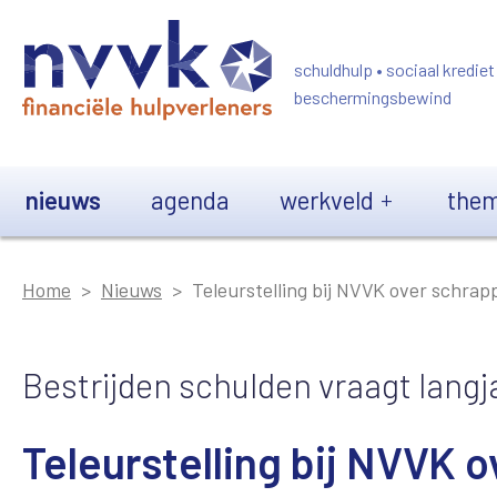
Overslaan en naar de inhoud gaan
schuldhulp • sociaal krediet
beschermingsbewind
Main navigation
nieuws
agenda
werkveld
them
Home
Nieuws
Teleurstelling bij NVVK over schrap
Bestrijden schulden vraagt langja
Teleurstelling bij NVVK 