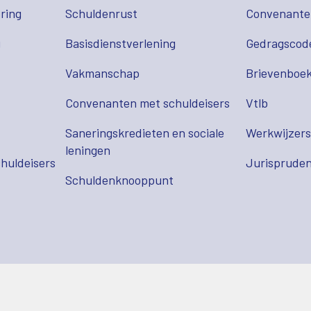
ring
Schuldenrust
Convenant
g
Basisdienstverlening
Gedragscod
Vakmanschap
Brievenboek
Convenanten met schuldeisers
Vtlb
Saneringskredieten en sociale
Werkwijzer
leningen
huldeisers
Jurispruden
Schuldenknooppunt