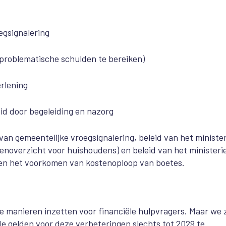
egsignalering
problematische schulden te bereiken)
rlening
id door begeleiding en nazorg
van gemeentelijke vroegsignalering, beleid van het minister
enoverzicht voor huishoudens) en beleid van het ministeri
o en het voorkomen van kostenoploop van boetes.
ke manieren inzetten voor financiële hulpvragers. Maar we z
e gelden voor deze verbeteringen slechts tot 2029 te