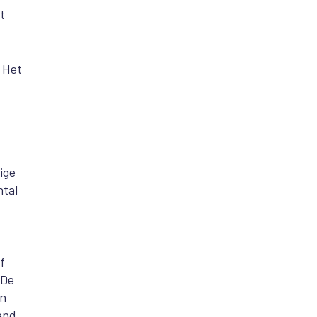
t
. Het
ige
ntal
f
 De
en
end