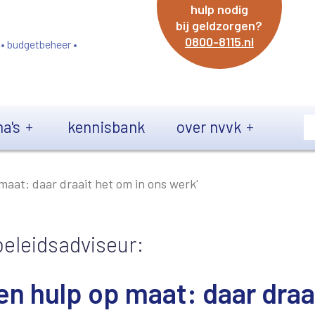
hulp nodig
bij geldzorgen?
0800-8115.nl
 • budgetbeheer •
a's
kennisbank
over nvvk
aat: daar draait het om in ons werk'
beleidsadviseur:
n hulp op maat: daar draa