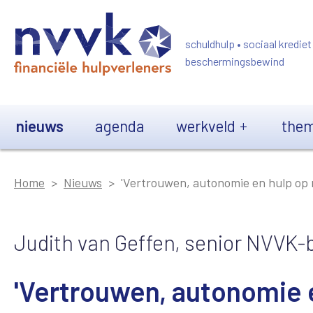
Overslaan en naar de inhoud gaan
schuldhulp • sociaal krediet
beschermingsbewind
Main navigation
nieuws
agenda
werkveld
them
Home
Nieuws
'Vertrouwen, autonomie en hulp op m
Judith van Geffen, senior NVVK-
'Vertrouwen, autonomie e