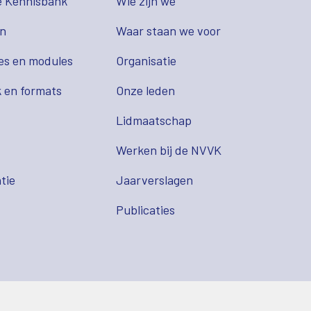
e Kennisbank
Wie zijn we
en
Waar staan we voor
es en modules
Organisatie
 en formats
Onze leden
Lidmaatschap
s
Werken bij de NVVK
tie
Jaarverslagen
Publicaties