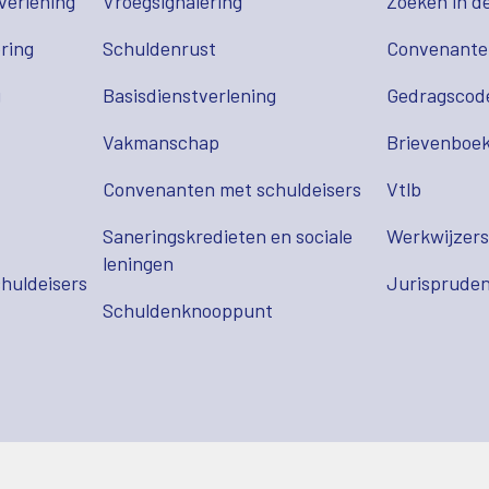
verlening
Vroegsignalering
Zoeken in d
ring
Schuldenrust
Convenant
g
Basisdienstverlening
Gedragscod
Vakmanschap
Brievenboek
Convenanten met schuldeisers
Vtlb
Saneringskredieten en sociale
Werkwijzer
leningen
huldeisers
Jurispruden
Schuldenknooppunt