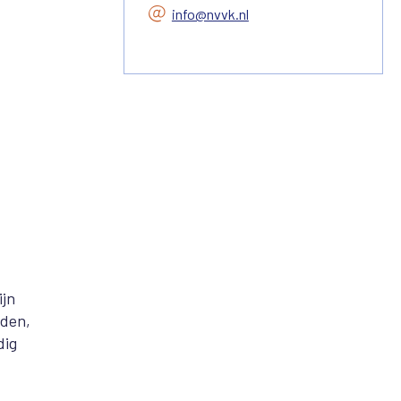
info@nvvk.nl
ijn
lden,
dig