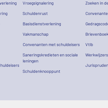
verlening
Vroegsignalering
Zoeken in d
ring
Schuldenrust
Convenant
g
Basisdienstverlening
Gedragscod
Vakmanschap
Brievenboek
Convenanten met schuldeisers
Vtlb
Saneringskredieten en sociale
Werkwijzer
leningen
huldeisers
Jurispruden
Schuldenknooppunt