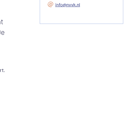
info@nvvk.nl
at
De
rt.