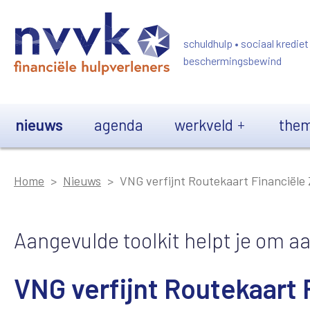
Overslaan en naar de inhoud gaan
schuldhulp • sociaal krediet
beschermingsbewind
Main navigation
nieuws
agenda
werkveld
them
Home
Nieuws
VNG verfijnt Routekaart Financiële
Aangevulde toolkit helpt je om aa
VNG verfijnt Routekaart 