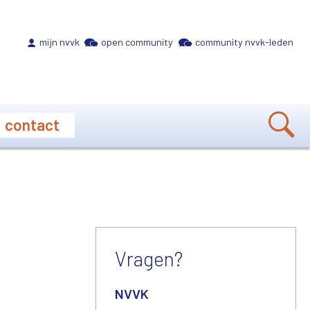
Meta navigation
mijn nvvk
open community
community nvvk-leden
contact
Vragen?
NVVK