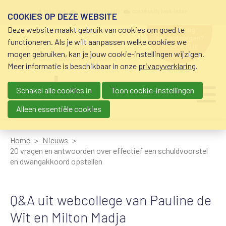
Overslaan en naar de inhoud gaan
Meta navigation
mijn nvvk
open community
community nvvk-leden
COOKIES OP DEZE WEBSITE
Deze website maakt gebruik van cookies om goed te
hulp nodig
bij geldzorgen?
functioneren. Als je wilt aanpassen welke cookies we
0800-8115.nl
schuldhulp • sociaal krediet •
mogen gebruiken, kan je jouw cookie-instellingen wijzigen.
budgetbeheer • beschermingsbewind
Meer informatie is beschikbaar in onze
privacyverklaring
.
Schakel alle cookies in
Toon cookie-instellingen
Main navigation
Ju
me
Alleen essentiële cookies
Home
Nieuws
20 vragen en antwoorden over effectief een schuldvoorstel
en dwangakkoord opstellen
Q&A uit webcollege van Pauline de
Wit en Milton Madja