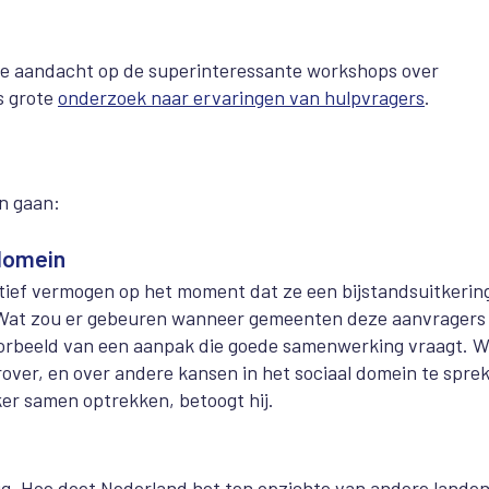
 je aandacht op de superinteressante workshops over
s grote
onderzoek naar ervaringen van hulpvragers
.
n gaan:
 domein
ief vermogen op het moment dat ze een bijstandsuitkerin
 Wat zou er gebeuren wanneer gemeenten deze aanvragers
orbeeld van een aanpak die goede samenwerking vraagt. 
over, en over andere kansen in het sociaal domein te spre
ker samen optrekken, betoogt hij.
ig. Hoe doet Nederland het ten opzichte van andere lande