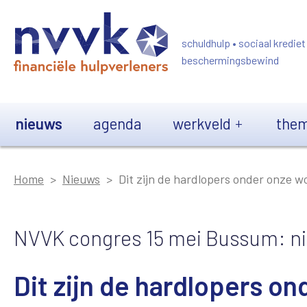
Overslaan en naar de inhoud gaan
schuldhulp • sociaal krediet
beschermingsbewind
Main navigation
nieuws
agenda
werkveld
them
Home
Nieuws
Dit zijn de hardlopers onder onze wo
NVVK congres 15 mei Bussum: ni
Dit zijn de hardlopers on