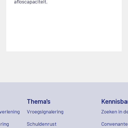
afloscapaciteit.
Thema's
Kennisba
verlening
Vroegsignalering
Zoeken in d
ring
Schuldenrust
Convenant