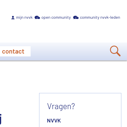
Meta navigation
mijn nvvk
open community
community nvvk-leden
contact
Vragen?
j
NVVK