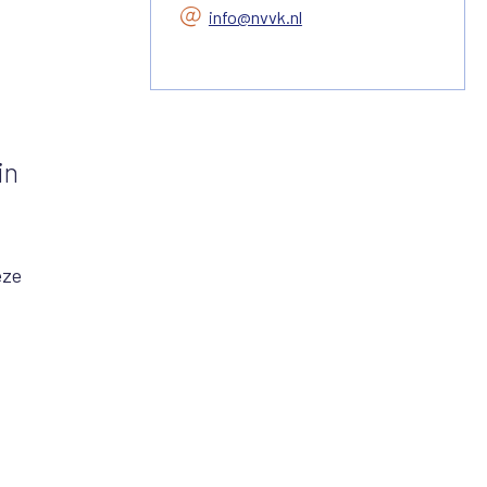
info@nvvk.nl
in
eze