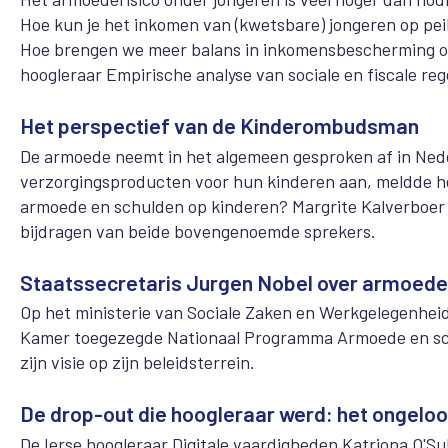
Hoe kun je het inkomen van (kwetsbare) jongeren op pei
Hoe brengen we meer balans in inkomensbescherming op
hoogleraar Empirische analyse van sociale en fiscale reg
Het perspectief van de Kinderombudsman
De armoede neemt in het algemeen gesproken af in Ned
verzorgingsproducten voor hun kinderen aan, meldde he
armoede en schulden op kinderen? Margrite Kalverboer
bijdragen van beide bovengenoemde sprekers.
Staatssecretaris Jurgen Nobel over armoede
Op het ministerie van Sociale Zaken en Werkgelegenhei
Kamer toegezegde Nationaal Programma Armoede en schu
zijn visie op zijn beleidsterrein.
De drop-out die hoogleraar werd: het ongeloof
De Ierse hoogleraar Digitale vaardigheden Katriona O'Sul