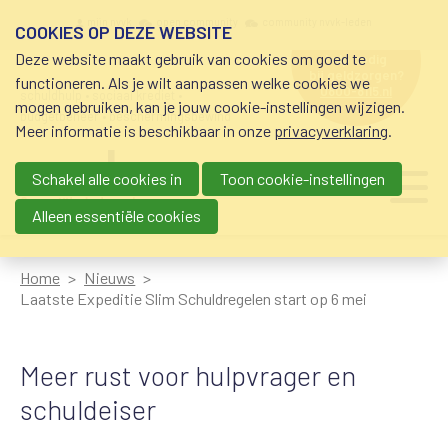
Overslaan en naar de inhoud gaan
Meta navigation
mijn nvvk
open community
community nvvk-leden
COOKIES OP DEZE WEBSITE
Deze website maakt gebruik van cookies om goed te
hulp nodig
bij geldzorgen?
functioneren. Als je wilt aanpassen welke cookies we
0800-8115.nl
schuldhulp • sociaal krediet •
mogen gebruiken, kan je jouw cookie-instellingen wijzigen.
budgetbeheer • beschermingsbewind
Meer informatie is beschikbaar in onze
privacyverklaring
.
Schakel alle cookies in
Toon cookie-instellingen
Main navigation
Ju
me
Alleen essentiële cookies
Home
Nieuws
Laatste Expeditie Slim Schuldregelen start op 6 mei
Meer rust voor hulpvrager en
schuldeiser