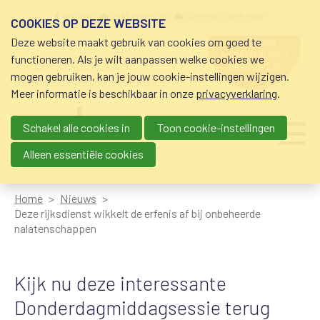
Overslaan en naar de inhoud gaan
Meta navigation
mijn nvvk
open community
community nvvk-leden
COOKIES OP DEZE WEBSITE
Deze website maakt gebruik van cookies om goed te
hulp nodig
bij geldzorgen?
functioneren. Als je wilt aanpassen welke cookies we
0800-8115.nl
schuldhulp • sociaal krediet •
mogen gebruiken, kan je jouw cookie-instellingen wijzigen.
budgetbeheer • beschermingsbewind
Meer informatie is beschikbaar in onze
privacyverklaring
.
Schakel alle cookies in
Toon cookie-instellingen
Main navigation
Ju
me
Alleen essentiële cookies
Home
Nieuws
Deze rijksdienst wikkelt de erfenis af bij onbeheerde
nalatenschappen
Kijk nu deze interessante
Donderdagmiddagsessie terug