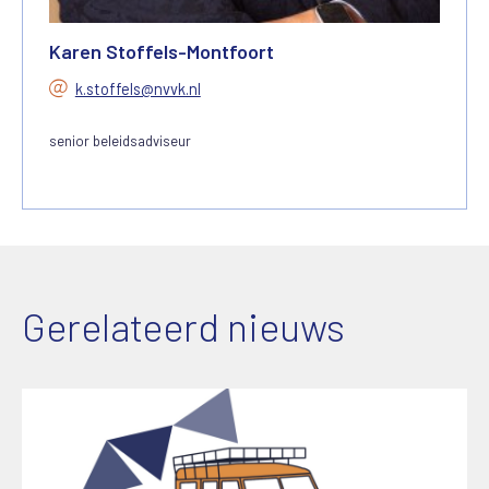
Karen Stoffels-Montfoort
k.stoffels@nvvk.nl
senior beleidsadviseur
Gerelateerd nieuws