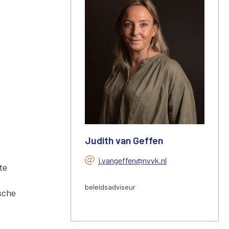
Judith van Geffen
j.vangeffen@nvvk.nl
te
beleidsadviseur
sche