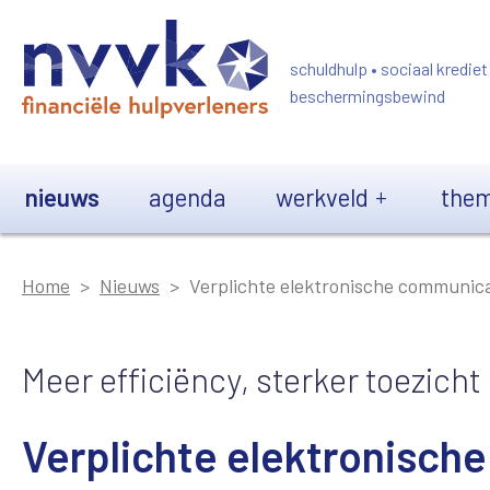
Overslaan en naar de inhoud gaan
schuldhulp • sociaal krediet
beschermingsbewind
Main navigation
nieuws
agenda
werkveld
them
Home
Nieuws
Verplichte elektronische communica
Meer efficiëncy, sterker toezicht
Verplichte elektronisch