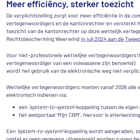
Meer efficiëncy, sterker toezicht
De verplichtstelling zorgt voor meer efficiëntie in de c
vertegenwoordigers en de kantonrechter en versterkt 
toezicht van de kantonrechter op deze wettelijk verteg
Rechtsbescherming Weerwind
in juli 2024 aan de Twe
Voor niet-professionele wettelijke vertegenwoordigers (f
vertegenwoordiger van een volwassene zijn benoemd)
wordt het gebruik van de elektronische weg niet verplich
Wettelijke vertegenwoordigers moeten vanaf 2026 alle 
elektronisch indienen via:
een
‘system-to-system'-
koppeling tussen de eigen
het webportaal ‘Mijn CBM’, hiervoor is eHerkennin
Een
‘system-to-system'-
koppeling wordt aangeraden, zek
omdat er geen gegevens uitgewisseld worden tussen het