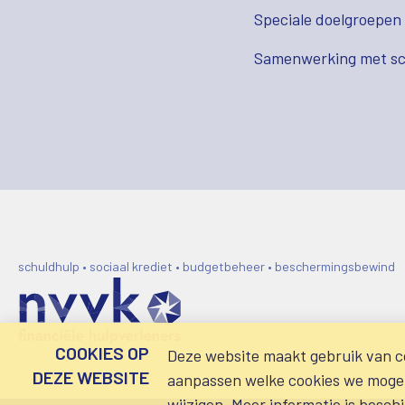
Speciale doelgroepen
Samenwerking met sc
schuldhulp • sociaal krediet • budgetbeheer • beschermingsbewind
COOKIES OP
Deze website maakt gebruik van co
DEZE WEBSITE
aanpassen welke cookies we mogen 
wijzigen. Meer informatie is besch