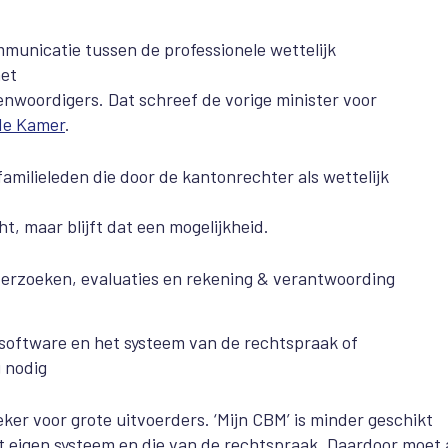
ommunicatie tussen de professionele wettelijk
het
enwoordigers. Dat schreef de vorige minister voor
ede Kamer
.
amilieleden die door de kantonrechter als wettelijk
t, maar blijft dat een mogelijkheid.
verzoeken, evaluaties en rekening & verantwoording
 software en het systeem van de rechtspraak of
g nodig
er voor grote uitvoerders. ‘Mijn CBM’ is minder geschikt
 eigen systeem en die van de rechtspraak. Daardoor moet a