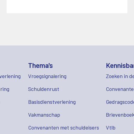
Thema's
Kennisba
verlening
Vroegsignalering
Zoeken in d
ring
Schuldenrust
Convenant
g
Basisdienstverlening
Gedragscod
Vakmanschap
Brievenboek
Convenanten met schuldeisers
Vtlb