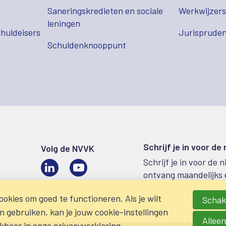
Saneringskredieten en sociale
Werkwijzer
leningen
huldeisers
Jurispruden
Schuldenknooppunt
Schrijf je in voor de
Volg de NVVK
Schrijf je in voor de 
LinkedIn
Video
ontvang maandelijks 
okies om goed te functioneren. Als je wilt
Schake
gebruiken, kan je jouw cookie-instellingen
Alleen
ikbaar in onze
privacyverklaring
.