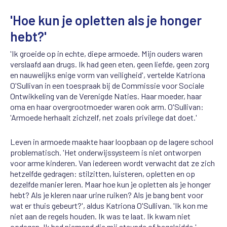
'Hoe kun je opletten als je honger
hebt?'
'Ik groeide op in echte, diepe armoede. Mijn ouders waren
verslaafd aan drugs. Ik had geen eten, geen liefde, geen zorg
en nauwelijks enige vorm van veiligheid', vertelde Katriona
O'Sullivan in een toespraak bij de Commissie voor Sociale
Ontwikkeling van de Verenigde Naties. Haar moeder, haar
oma en haar overgrootmoeder waren ook arm. O'Sullivan:
'Armoede herhaalt zichzelf, net zoals privilege dat doet.'
Leven in armoede maakte haar loopbaan op de lagere school
problematisch. 'Het onderwijssysteem is niet ontworpen
voor arme kinderen. Van iedereen wordt verwacht dat ze zich
hetzelfde gedragen: stilzitten, luisteren, opletten en op
dezelfde manier leren. Maar hoe kun je opletten als je honger
hebt? Als je kleren naar urine ruiken? Als je bang bent voor
wat er thuis gebeurt?', aldus Katriona O'Sullivan. 'Ik kon me
niet aan de regels houden. Ik was te laat. Ik kwam niet
opdagen. Ik had niemand die mij steunde of begeleidde.'