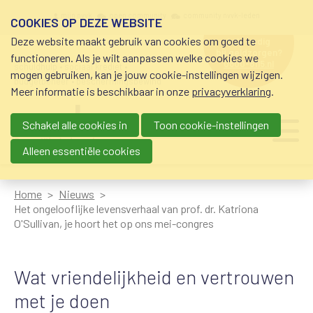
Overslaan en naar de inhoud gaan
Meta navigation
mijn nvvk
open community
community nvvk-leden
COOKIES OP DEZE WEBSITE
Deze website maakt gebruik van cookies om goed te
hulp nodig
bij geldzorgen?
functioneren. Als je wilt aanpassen welke cookies we
0800-8115.nl
schuldhulp • sociaal krediet •
mogen gebruiken, kan je jouw cookie-instellingen wijzigen.
budgetbeheer • beschermingsbewind
Meer informatie is beschikbaar in onze
privacyverklaring
.
Schakel alle cookies in
Toon cookie-instellingen
Main navigation
Ju
me
Alleen essentiële cookies
Home
Nieuws
Het ongelooflijke levensverhaal van prof. dr. Katriona
O'Sullivan, je hoort het op ons mei-congres
Wat vriendelijkheid en vertrouwen
met je doen