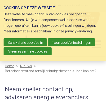
Overslaan en naar de inhoud gaan
Meta navigation
mijn nvvk
open community
community nvvk-leden
COOKIES OP DEZE WEBSITE
Deze website maakt gebruik van cookies om goed te
hulp nodig
bij geldzorgen?
functioneren. Als je wilt aanpassen welke cookies we
0800-8115.nl
schuldhulp • sociaal krediet •
mogen gebruiken, kan je jouw cookie-instellingen wijzigen.
budgetbeheer • beschermingsbewind
Meer informatie is beschikbaar in onze
privacyverklaring
.
Schakel alle cookies in
Toon cookie-instellingen
Main navigation
Ju
me
Alleen essentiële cookies
Home
Nieuws
Betaalachterstand terwijl er budgetbeheer is: hoe kan dat?
Neem sneller contact op,
adviseren energieleveranciers