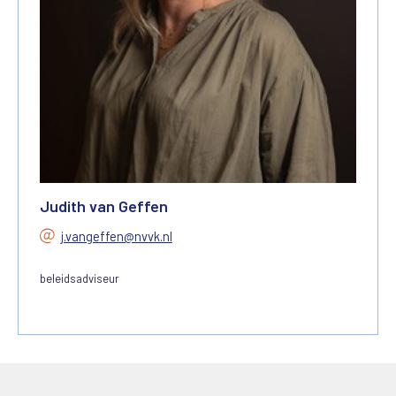
Judith van Geffen
j.vangeffen@nvvk.nl
beleidsadviseur