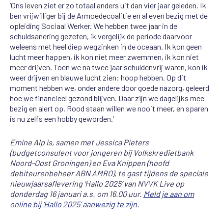
‘Ons leven ziet er zo totaal anders uit dan vier jaar geleden. Ik
ben vrijwilliger bij de Armoedecoalitie en al even bezig met de
opleiding Sociaal Werker. We hebben twee jaar in de
schuldsanering gezeten, ik vergelijk de periode daarvoor
weleens met heel diep wegzinken in de oceaan. Ik kon geen
lucht meer happen, ik kon niet meer zwemmen, ik kon niet
meer drijven. Toen we na twee jaar schuldenvrij waren, kon ik
weer drijven en blauwe lucht zien: hoop hebben. Op dit
moment hebben we, onder andere door goede nazorg, geleerd
hoe we financieel gezond blijven. Daar zijn we dagelijks mee
bezig en alert op. Rood staan willen we nooit meer, en sparen
is nu zelfs een hobby geworden.’
Emine Alp is, samen met Jessica Pieters
(budgetconsulent voor jongeren bij Volkskredietbank
Noord-Oost Groningen) en Eva Knippen (hoofd
debiteurenbeheer ABN AMRO), te gast tijdens de speciale
nieuwjaarsaflevering ‘Hallo 2025’ van NVVK Live op
donderdag 16 januari a.s. om 16.00 uur.
Meld je aan om
online bij ‘Hallo 2025’ aanwezig te zijn.