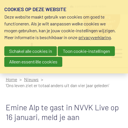
Overslaan en naar de inhoud gaan
Meta navigation
mijn nvvk
open community
community nvvk-leden
COOKIES OP DEZE WEBSITE
Deze website maakt gebruik van cookies om goed te
hulp nodig
bij geldzorgen?
functioneren. Als je wilt aanpassen welke cookies we
0800-8115.nl
schuldhulp • sociaal krediet •
mogen gebruiken, kan je jouw cookie-instellingen wijzigen.
budgetbeheer • beschermingsbewind
Meer informatie is beschikbaar in onze
privacyverklaring
.
Schakel alle cookies in
Toon cookie-instellingen
Main navigation
Ju
me
Alleen essentiële cookies
Home
Nieuws
‘Ons leven ziet er totaal anders uit dan vier jaar geleden’
Emine Alp te gast in NVVK Live op
16 januari, meld je aan