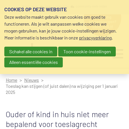
Overslaan en naar de inhoud gaan
Meta navigation
mijn nvvk
open community
community nvvk-leden
COOKIES OP DEZE WEBSITE
Deze website maakt gebruik van cookies om goed te
hulp nodig
bij geldzorgen?
functioneren. Als je wilt aanpassen welke cookies we
0800-8115.nl
schuldhulp • sociaal krediet •
mogen gebruiken, kan je jouw cookie-instellingen wijzigen.
budgetbeheer • beschermingsbewind
Meer informatie is beschikbaar in onze
privacyverklaring
.
Schakel alle cookies in
Toon cookie-instellingen
Main navigation
Ju
me
Alleen essentiële cookies
Home
Nieuws
Toeslag kan stijgen (of juist dalen) na wijziging per 1 januari
2025
Ouder of kind in huis niet meer
bepalend voor toeslagrecht