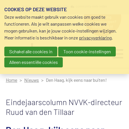
Overslaan en naar de inhoud gaan
Meta navigation
mijn nvvk
open community
community nvvk-leden
COOKIES OP DEZE WEBSITE
Deze website maakt gebruik van cookies om goed te
hulp nodig
bij geldzorgen?
functioneren. Als je wilt aanpassen welke cookies we
0800-8115.nl
schuldhulp • sociaal krediet •
mogen gebruiken, kan je jouw cookie-instellingen wijzigen.
budgetbeheer • beschermingsbewind
Meer informatie is beschikbaar in onze
privacyverklaring
.
Schakel alle cookies in
Toon cookie-instellingen
Main navigation
Ju
me
Alleen essentiële cookies
Home
Nieuws
Den Haag, kijk eens naar buiten!
Eindejaarscolumn NVVK-directeur
Ruud van den Tillaar