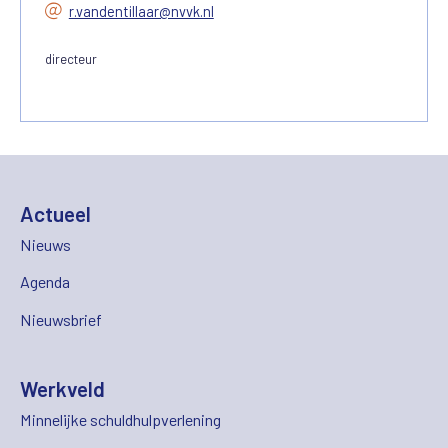
r.vandentillaar@nvvk.nl
directeur
Actueel
Nieuws
Agenda
Nieuwsbrief
Werkveld
Minnelijke schuldhulpverlening