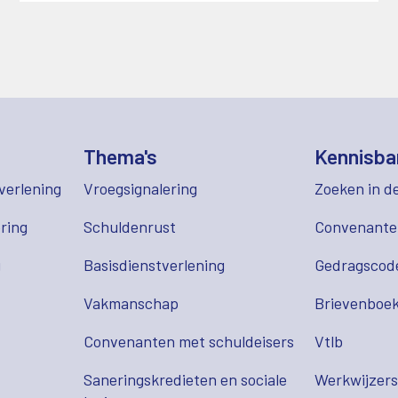
Thema's
Kennisba
verlening
Vroegsignalering
Zoeken in d
ring
Schuldenrust
Convenant
g
Basisdienstverlening
Gedragscod
Vakmanschap
Brievenboek
Convenanten met schuldeisers
Vtlb
Saneringskredieten en sociale
Werkwijzer