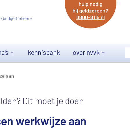
hulp nodig
bij geldzorgen?
0800-8115.nl
 • budgetbeheer •
a's
kennisbank
over nvvk
ze aan
lden? Dit moet je doen
sen werkwijze aan