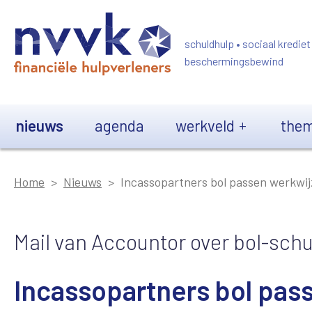
Overslaan en naar de inhoud gaan
schuldhulp • sociaal krediet
beschermingsbewind
Main navigation
nieuws
agenda
werkveld
them
Home
Nieuws
Incassopartners bol passen werkwij
Mail van Accountor over bol-schu
Incassopartners bol pas