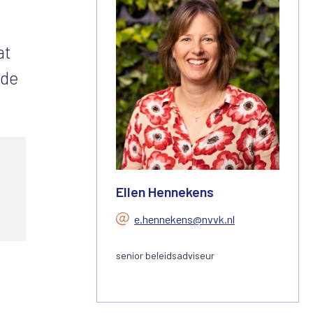
at
rde
Ellen Hennekens
e.hennekens@nvvk.nl
senior beleidsadviseur