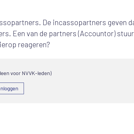
assopartners. De incassopartners geven d
ers. Een van de partners (Accountor) stuu
hierop reageren?
lleen voor NVVK-leden)
Inloggen