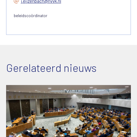
j.eijzenbach@nvvk.nl
beleidscoördinator
Gerelateerd nieuws