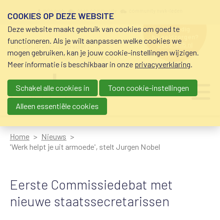
Overslaan en naar de inhoud gaan
Meta navigation
mijn nvvk
open community
community nvvk-leden
COOKIES OP DEZE WEBSITE
Deze website maakt gebruik van cookies om goed te
hulp nodig
bij geldzorgen?
functioneren. Als je wilt aanpassen welke cookies we
0800-8115.nl
schuldhulp • sociaal krediet •
mogen gebruiken, kan je jouw cookie-instellingen wijzigen.
budgetbeheer • beschermingsbewind
Meer informatie is beschikbaar in onze
privacyverklaring
.
Schakel alle cookies in
Toon cookie-instellingen
Main navigation
Ju
me
Alleen essentiële cookies
Home
Nieuws
'Werk helpt je uit armoede', stelt Jurgen Nobel
Eerste Commissiedebat met
nieuwe staatssecretarissen