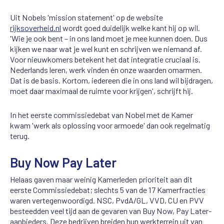
Uit Nobels 'mission statement' op de website
rijksoverheid.nl
wordt goed duidelijk welke kant hij op wil.
'Wie je ook bent – in ons land moet je mee kunnen doen. Dus
kijken we naar wat je wel kunt en schrijven we niemand af.
Voor nieuwkomers betekent het dat integratie cruciaal is.
Nederlands leren, werk vinden én onze waarden omarmen.
Dat is de basis. Kortom, iedereen die in ons land wil bijdragen,
moet daar maximaal de ruimte voor krijgen', schrijft hij.
In het eerste commissiedebat van Nobel met de Kamer
kwam 'werk als oplossing voor armoede' dan ook regelmatig
terug.
Buy Now Pay Later
Helaas gaven maar weinig Kamerleden prioriteit aan dit
eerste Commissiedebat; slechts 5 van de 17 Kamerfracties
waren vertegenwoordigd. NSC, PvdA/GL, VVD, CU en PVV
besteedden veel tijd aan de gevaren van Buy Now, Pay Later-
aanbieders. Deze bedrijven breiden hun werkterrein uit van