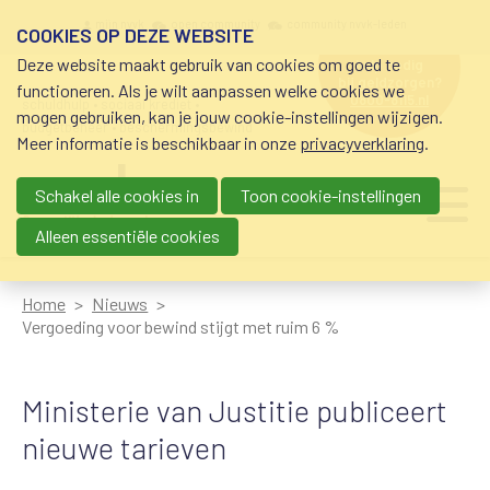
Overslaan en naar de inhoud gaan
Meta navigation
mijn nvvk
open community
community nvvk-leden
COOKIES OP DEZE WEBSITE
Deze website maakt gebruik van cookies om goed te
hulp nodig
bij geldzorgen?
functioneren. Als je wilt aanpassen welke cookies we
0800-8115.nl
schuldhulp • sociaal krediet •
mogen gebruiken, kan je jouw cookie-instellingen wijzigen.
budgetbeheer • beschermingsbewind
Meer informatie is beschikbaar in onze
privacyverklaring
.
Schakel alle cookies in
Toon cookie-instellingen
Main navigation
Ju
me
Alleen essentiële cookies
Home
Nieuws
Vergoeding voor bewind stijgt met ruim 6 %
Ministerie van Justitie publiceert
nieuwe tarieven