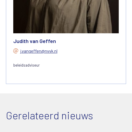
Judith van Geffen
j.vangeffen@nvvk.nl
beleidsadviseur
Gerelateerd nieuws